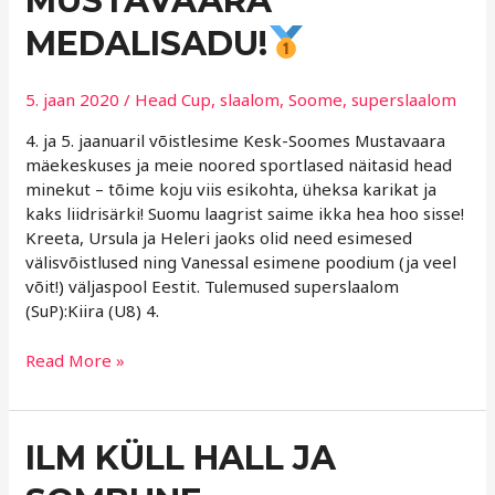
MUSTAVAARA
MUSTAVAARA
MEDALISADU!
MEDALISADU!
5. jaan 2020
/
Head Cup
,
slaalom
,
Soome
,
superslaalom
4. ja 5. jaanuaril võistlesime Kesk-Soomes Mustavaara
mäekeskuses ja meie noored sportlased näitasid head
minekut – tõime koju viis esikohta, üheksa karikat ja
kaks liidrisärki! Suomu laagrist saime ikka hea hoo sisse!
Kreeta, Ursula ja Heleri jaoks olid need esimesed
välisvõistlused ning Vanessal esimene poodium (ja veel
võit!) väljaspool Eestit. Tulemused superslaalom
(SuP):Kiira (U8) 4.
Read More »
ILM
ILM KÜLL HALL JA
KÜLL