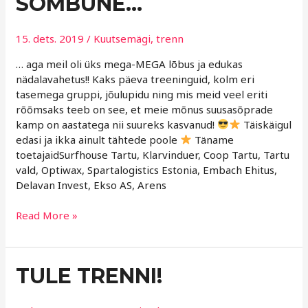
SOMBUNE…
HALL
JA
SOMBUNE…
15. dets. 2019
/
Kuutsemägi
,
trenn
… aga meil oli üks mega-MEGA lõbus ja edukas
nädalavahetus!! Kaks päeva treeninguid, kolm eri
tasemega gruppi, jõulupidu ning mis meid veel eriti
rõõmsaks teeb on see, et meie mõnus suusasõprade
kamp on aastatega nii suureks kasvanud!
Täiskäigul
edasi ja ikka ainult tähtede poole
Täname
toetajaidSurfhouse Tartu, Klarvinduer, Coop Tartu, Tartu
vald, Optiwax, Spartalogistics Estonia, Embach Ehitus,
Delavan Invest, Ekso AS, Arens
Read More »
TULE
TULE TRENNI!
TRENNI!