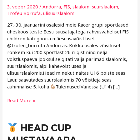
3. veebr 2020
/
Andorra
,
FIS
,
slaalom
,
suurslaalom
,
Trofeu Borrufa
,
ülisuurslaalom
27.-30. jaanuarini osalesid meie Racer grupi sportlased
üheskoos teiste Eesti suusatajatega rahvusvahelisel FIS
children kategooria mäesuusavõistlusel
@trofeu_borrufa Andorras. Kokku osales võistlusel
rohkem kui 200 sportlast 26 riigist ning nelja
võistluspäeva jooksul selgitati välja parimad slaalomis,
suurslaalomis, alpi kahevõistluses ja
ülisuurslaalomis.Head minekut näitas U16 poiste seas
Laur, saavutades suurslaalomis 70 võistleja seas
auhinnalise 5. koha
Tulemused:Vanessa (U14) […]
Read More »
HEAD CUP
HEAD
CUP