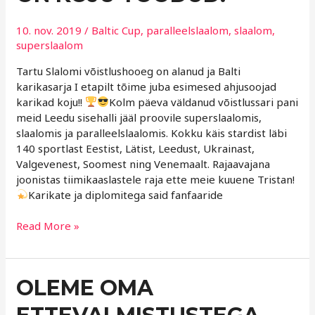
KOJU
TOODUD!
10. nov. 2019
/
Baltic Cup
,
paralleelslaalom
,
slaalom
,
superslaalom
Tartu Slalomi võistlushooeg on alanud ja Balti
karikasarja I etapilt tõime juba esimesed ahjusoojad
karikad koju!!
Kolm päeva väldanud võistlussari pani
meid Leedu sisehalli jääl proovile superslaalomis,
slaalomis ja paralleelslaalomis. Kokku käis stardist läbi
140 sportlast Eestist, Lätist, Leedust, Ukrainast,
Valgevenest, Soomest ning Venemaalt. Rajaavajana
joonistas tiimikaaslastele raja ette meie kuuene Tristan!
Karikate ja diplomitega said fanfaaride
Read More »
OLEME
OLEME OMA
OMA
ETTEVALMISTUSTEGA