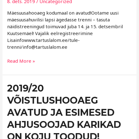
8. dets. 2019
/
Uncategorized
Mäesuusahooaeg kodumaal on avatud!Ootame uusi
mäesuusahuvilisi lapsi ägedasse trenni – tasuta
näidistreeningud toimuvad juba 14. ja 15. detsembril
Kuutsemäel! Vajalik eelregistreerimine
Lisainfowww.tartuslalom.ee/tule-
trenni/info@tartuslalom.ee
Read More »
2019/20
2019/20
VÕISTLUSHOOAEG
VÕISTLUSHOOAEG
AVATUD
JA
AVATUD JA ESIMESED
ESIMESED
AHJUSOOJAD
AHJUSOOJAD KARIKAD
KARIKAD
ON
ON KOJU TOODUD!