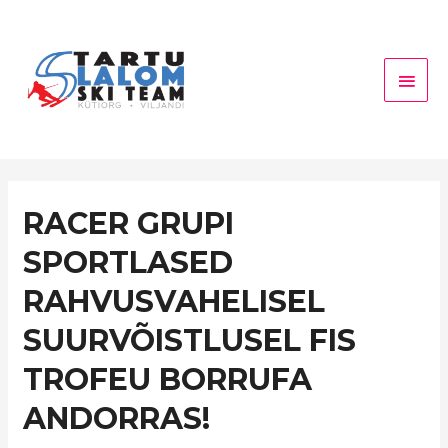
Skip
Main
to
Men
content
RACER
RACER GRUPI
GRUPI
SPORTLASED
SPORTLASED
RAHVUSVAHELISEL
RAHVUSVAHELISEL
SUURVÕISTLUSEL
FIS
SUURVÕISTLUSEL FIS
TROFEU
BORRUFA
TROFEU BORRUFA
ANDORRAS!
ANDORRAS!