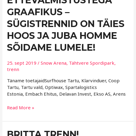
ETTEVALMISTUSTEGA
GRAAFIKUS
GRAAFIKUS –
–
SÜGISTRENNID
SÜGISTRENNID ON TÄIES
ON
TÄIES
HOOS JA JUBA HOMME
HOOS
SÕIDAME LUMELE!
JA
JUBA
HOMME
25. sept 2019
/
Snow Arena
,
Tähtvere Spordipark
,
SÕIDAME
trenn
LUMELE!
Täname toetajaidSurfhouse Tartu, Klarvinduer, Coop
Tartu, Tartu vald, Optiwax, Spartalogistics
Estonia, Embach Ehitus, Delavan Invest, Ekso AS, Arens
Read More »
BRITTA
BRITTA TRENN!