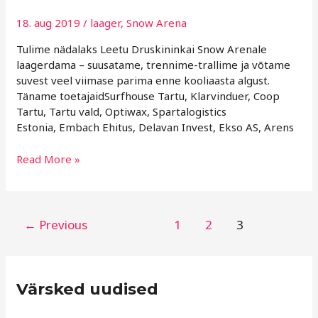
18. aug 2019
/
laager
,
Snow Arena
Tulime nädalaks Leetu Druskininkai Snow Arenale
laagerdama – suusatame, trennime-trallime ja võtame
suvest veel viimase parima enne kooliaasta algust.
Täname toetajaidSurfhouse Tartu, Klarvinduer, Coop
Tartu, Tartu vald, Optiwax, Spartalogistics
Estonia, Embach Ehitus, Delavan Invest, Ekso AS, Arens
Read More »
←
Previous
1
2
3
R
Värsked uudised
u
b