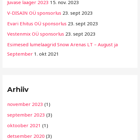
Juvase laager 2023
15. nov. 2023
r
V-DISAIN OÜ sponsorlus
23. sept 2023
i
Evari Ehitus OÜ sponsorlus
23. sept 2023
i
g
Vestenmix OÜ sponsorlus
23. sept 2023
i
Esimesed lumelaagrid Snow Arenas LT – August ja
d
September
1. okt 2021
Arhiiv
november 2023
(1)
september 2023
(3)
oktoober 2021
(1)
detsember 2020
(3)