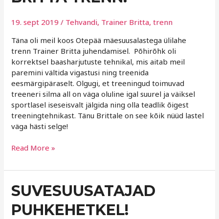
TRENN!
19. sept 2019
/
Tehvandi
,
Trainer Britta
,
trenn
Täna oli meil koos Otepää mäesuusalastega ülilahe
trenn Trainer Britta juhendamisel. Põhirõhk oli
korrektsel baasharjutuste tehnikal, mis aitab meil
paremini vältida vigastusi ning treenida
eesmärgipäraselt. Olgugi, et treeningud toimuvad
treeneri silma all on väga oluline igal suurel ja väiksel
sportlasel iseseisvalt jälgida ning olla teadlik õigest
treeningtehnikast. Tänu Brittale on see kõik nüüd lastel
väga hästi selge!
Read More »
SUVESUUSATAJAD
SUVESUUSATAJAD
PUHKEHETKEL!
PUHKEHETKEL!