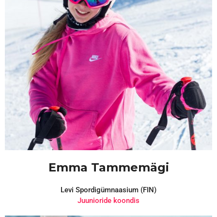
Emma Tammemägi
Levi Spordigümnaasium (FIN)
Juunioride koondis