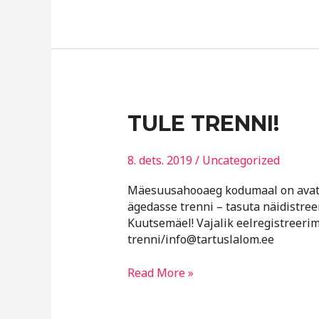
TULE
TULE TRENNI!
TRENNI!
8. dets. 2019
/
Uncategorized
Mäesuusahooaeg kodumaal on avatu
ägedasse trenni – tasuta näidistree
Kuutsemäel! Vajalik eelregistreeri
trenni/info@tartuslalom.ee
Read More »