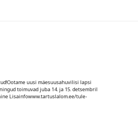
d!Ootame uusi mäesuusahuvilisi lapsi
ningud toimuvad juba 14. ja 15. detsembril
mine Lisainfowww.tartuslalom.ee/tule-