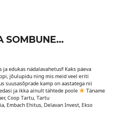
JA SOMBUNE…
 ja edukas nädalavahetus!! Kaks päeva
pi, jõulupidu ning mis meid veel eriti
us suusasõprade kamp on aastatega nii
edasi ja ikka ainult tähtede poole
Täname
er, Coop Tartu, Tartu
nia, Embach Ehitus, Delavan Invest, Ekso