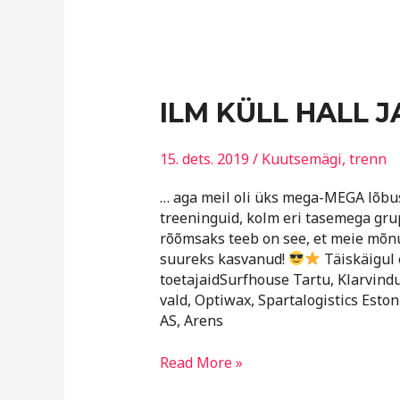
ILM
ILM KÜLL HALL 
KÜLL
HALL
15. dets. 2019
/
Kuutsemägi
,
trenn
JA
SOMBUNE…
… aga meil oli üks mega-MEGA lõbus
treeninguid, kolm eri tasemega grup
rõõmsaks teeb on see, et meie mõn
suureks kasvanud!
Täiskäigul 
toetajaidSurfhouse Tartu, Klarvindu
vald, Optiwax, Spartalogistics Esto
AS, Arens
Read More »