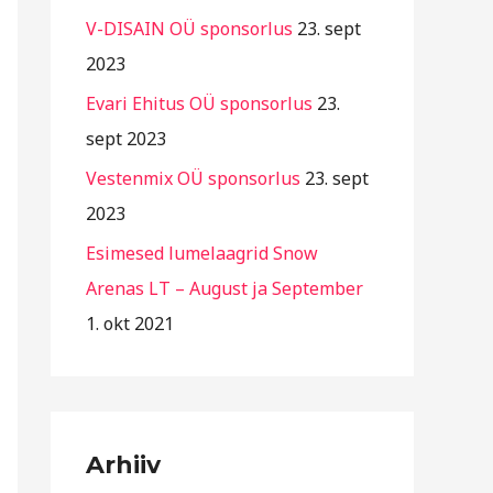
r
V-DISAIN OÜ sponsorlus
23. sept
i
2023
i
Evari Ehitus OÜ sponsorlus
23.
g
sept 2023
i
Vestenmix OÜ sponsorlus
23. sept
d
2023
Esimesed lumelaagrid Snow
Arenas LT – August ja September
1. okt 2021
Arhiiv