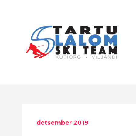
Skip
to
content
detsember 2019