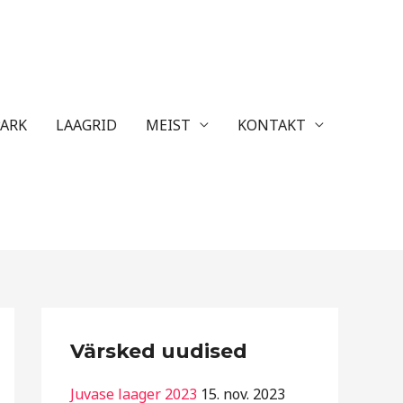
ARK
LAAGRID
MEIST
KONTAKT
R
Värsked uudised
u
b
Juvase laager 2023
15. nov. 2023