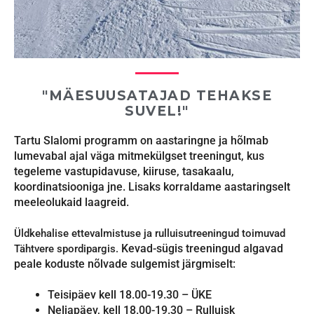
"MÄESUUSATAJAD TEHAKSE
SUVEL!"
Tartu Slalomi programm on aastaringne ja hõlmab
lumevabal ajal väga mitmekülgset treeningut, kus
tegeleme vastupidavuse, kiiruse, tasakaalu,
koordinatsiooniga jne. Lisaks korraldame aastaringselt
meeleolukaid laagreid.
Üldkehalise ettevalmistuse ja rulluisutreeningud toimuvad
Kevad-sügis treeningud algavad
Tähtvere spordipargis.
peale koduste nõlvade sulgemist järgmiselt:
Teisipäev kell 18.00-19.30 – ÜKE
Neljapäev, kell 18.00-19.30 – Rulluisk