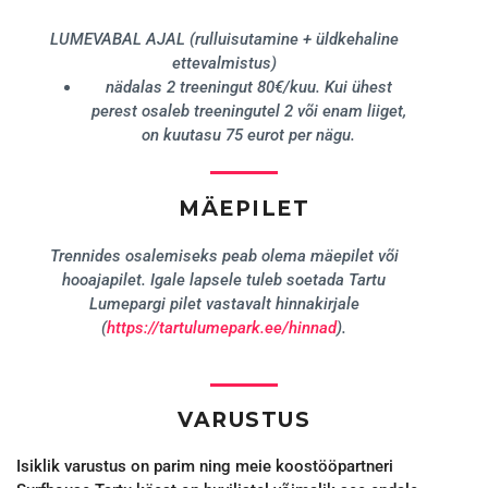
LUMEVABAL AJAL (rulluisutamine + üldkehaline
ettevalmistus)
nädalas 2 treeningut 80€/kuu. Kui ühest
perest osaleb treeningutel 2 või enam liiget,
on kuutasu 75 eurot per nägu.
MÄEPILET
Trennides osalemiseks peab olema mäepilet või
hooajapilet. Igale lapsele tuleb soetada Tartu
Lumepargi pilet vastavalt hinnakirjale
(
https://tartulumepark.ee/hinnad
).
VARUSTUS
Isiklik varustus on parim ning meie koostööpartneri