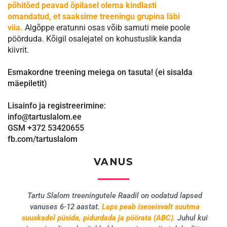
põhitõed peavad õpilasel olema kindlasti
omandatud, et saaksime treeningu grupina läbi
viia.
Algõppe eratunni osas võib samuti meie poole
pöörduda. Kõigil osalejatel on kohustuslik kanda
kiivrit.
Esmakordne treening meiega on tasuta! (ei sisalda
mäepiletit)
Lisainfo ja registreerimine:
info@tartuslalom.ee
GSM +372 53420655
fb.com/tartuslalom
VANUS
Tartu Slalom treeningutele Raadil on oodatud lapsed
vanuses 6-12 aastat.
Laps peab iseseisvalt suutma
suuskadel püsida, pidurdada ja pöörata (ABC)
.
Juhul kui