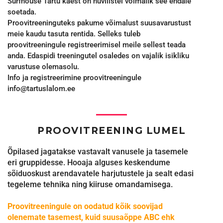
Surfhouse Tartu käest on huvilistel võimalik see endale
soetada.
Proovitreeninguteks pakume võimalust suusavarustust
meie kaudu tasuta rentida. Selleks tuleb
proovitreeningule registreerimisel meile sellest teada
anda. Edaspidi treeningutel osaledes on vajalik isikliku
varustuse olemasolu.
Info ja registreerimine proovitreeningule
info@tartuslalom.ee
PROOVITREENING LUMEL
Õpilased jagatakse vastavalt vanusele ja tasemele
eri gruppidesse. Hooaja alguses keskendume
sõiduoskust arendavatele harjutustele ja sealt edasi
tegeleme tehnika ning kiiruse omandamisega.
Proovitreeningule on oodatud kõik soovijad
olenemate tasemest, kui
d suusaõppe ABC ehk