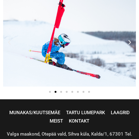
LOE LISA TRENNIDEST
MUNAKAL/KUUTSEKAL
MUNAKAS/KUUTSEMÄE
TARTU LUMEPARK
LAAGRID
MEIST
KONTAKT
Valga maakond, Otepää vald, Sihva küla, Kalda/1, 67301 Tel.