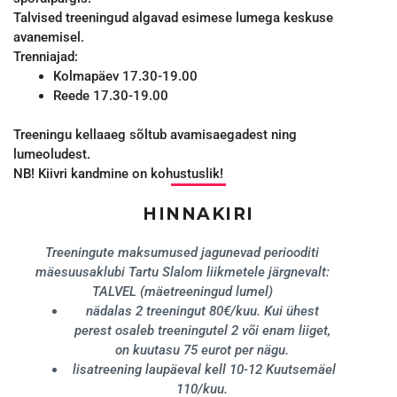
Talvised treeningud algavad esimese lumega keskuse
avanemisel.
Trenniajad:
Kolmapäev 17.30-19.00
Reede 17.30-19.00
Treeningu kellaaeg sõltub avamisaegadest ning
lumeoludest.
NB! Kiivri kandmine on kohustuslik!
HINNAKIRI
Treeningute maksumused jagunevad periooditi
mäesuusaklubi Tartu Slalom liikmetele järgnevalt:
TALVEL (mäetreeningud lumel)
nädalas 2 treeningut 80€/kuu. Kui ühest
perest osaleb treeningutel 2 või enam liiget,
on kuutasu 75 eurot per nägu.
lisatreening laupäeval kell 10-12 Kuutsemäel
110/kuu.