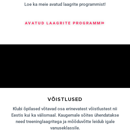
Loe ka meie avatud laagrite programmist!
AVATUD LAAGRITE PROGRAMM
VÕISTLUSED
Klubi õpilased võtavad osa erinevatest võistlustest nii
Eestis kui ka välismaal. Kaugemale sõites ühendatakse
need treeninglaagritega ja mõõduvõtte leidub igale
vanuseklassile.