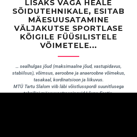
LISAKS VÄGA HEALE
SÕIDUTEHNIKALE, ESITAB
MÄESUUSATAMINE
VÄLJAKUTSE SPORTLASE
KÕIGILE FÜÜSILISTELE
VÕIMETELE...
… sealhulgas jõud (maksimaalne jõud, vastupidavus,
stabiilsus), võimsus, aeroobne ja anaeroobne võimekus,
tasakaal, kordinatsioon ja liikuvus.
MTÜ Tartu Slalom viib läbi võistlusspordi suunitlusega
tehnilisi mäesuusatreeninguid Lõuna-Eestis.