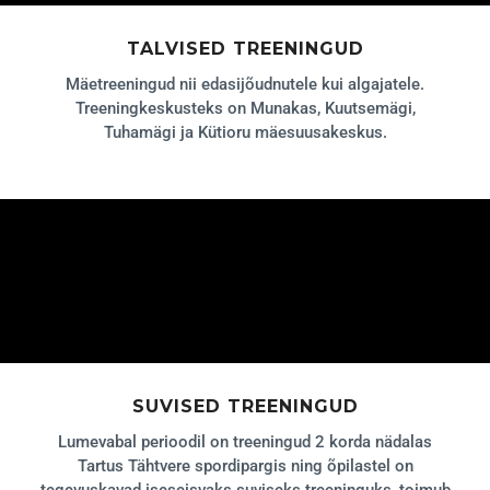
TALVISED TREENINGUD
Mäetreeningud nii edasijõudnutele kui algajatele.
Treeningkeskusteks on Munakas, Kuutsemägi,
Tuhamägi ja Kütioru mäesuusakeskus.
SUVISED TREENINGUD
Lumevabal perioodil on treeningud 2 korda nädalas
Tartus Tähtvere spordipargis ning õpilastel on
tegevuskavad iseseisvaks suviseks treeninguks, toimub