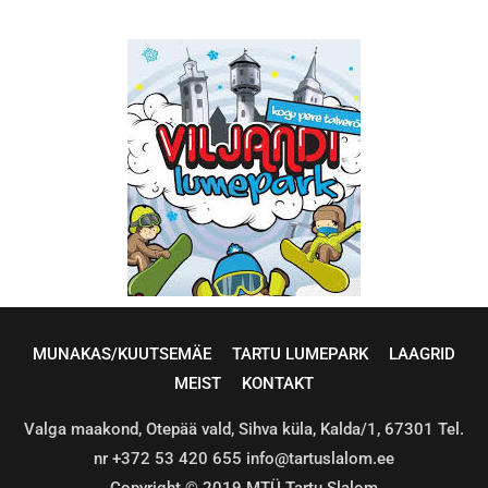
MUNAKAS/KUUTSEMÄE
TARTU LUMEPARK
LAAGRID
MEIST
KONTAKT
Valga maakond, Otepää vald, Sihva küla, Kalda/1, 67301 Tel.
nr +372 53 420 655 info@tartuslalom.ee
Copyright © 2019 MTÜ Tartu Slalom