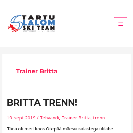
Skip
Main
to
Men
content
Trainer Britta
BRITTA
BRITTA TRENN!
TRENN!
19. sept 2019
/
Tehvandi
,
Trainer Britta
,
trenn
Täna oli meil koos Otepää mäesuusalastega ülilahe