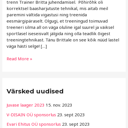
trenn Trainer Britta juhendamisel. Põhirõhk oli
korrektsel baasharjutuste tehnikal, mis aitab meil
paremini vältida vigastusi ning treenida
eesmärgipäraselt. Olgugi, et treeningud toimuvad
treeneri silma all on väga oluline igal suurel ja väiksel
sportlasel iseseisvalt jälgida ning olla teadlik õigest
treeningtehnikast. Tänu Brittale on see kõik nüüd lastel
väga hästi selge! […]
Read More »
R
Värsked uudised
u
b
Juvase laager 2023
15. nov. 2023
r
V-DISAIN OÜ sponsorlus
23. sept 2023
i
Evari Ehitus OÜ sponsorlus
23. sept 2023
i