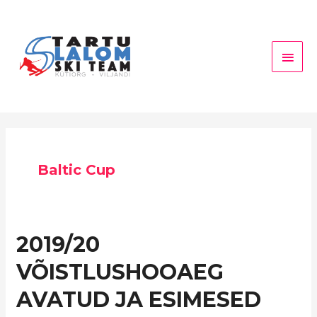
Skip
Main
to
Men
content
Baltic Cup
2019/20
2019/20
VÕISTLUSHOOAEG
VÕISTLUSHOOAEG
AVATUD
JA
AVATUD JA ESIMESED
ESIMESED
AHJUSOOJAD