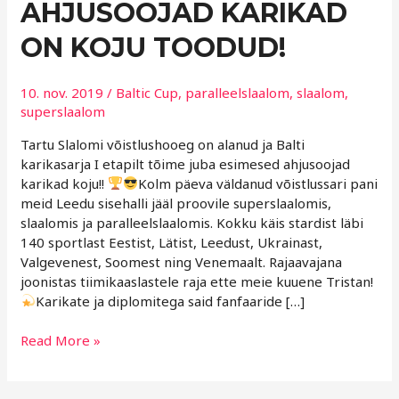
AHJUSOOJAD KARIKAD
KARIKAD
ON
ON KOJU TOODUD!
KOJU
TOODUD!
10. nov. 2019
/
Baltic Cup
,
paralleelslaalom
,
slaalom
,
superslaalom
Tartu Slalomi võistlushooeg on alanud ja Balti
karikasarja I etapilt tõime juba esimesed ahjusoojad
karikad koju!!
Kolm päeva väldanud võistlussari pani
meid Leedu sisehalli jääl proovile superslaalomis,
slaalomis ja paralleelslaalomis. Kokku käis stardist läbi
140 sportlast Eestist, Lätist, Leedust, Ukrainast,
Valgevenest, Soomest ning Venemaalt. Rajaavajana
joonistas tiimikaaslastele raja ette meie kuuene Tristan!
Karikate ja diplomitega said fanfaaride […]
Read More »