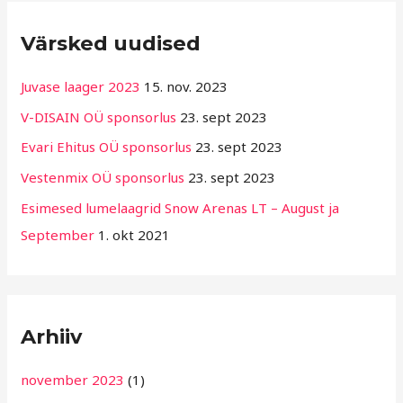
R
Värsked uudised
u
b
Juvase laager 2023
15. nov. 2023
r
V-DISAIN OÜ sponsorlus
23. sept 2023
i
Evari Ehitus OÜ sponsorlus
23. sept 2023
i
g
Vestenmix OÜ sponsorlus
23. sept 2023
i
Esimesed lumelaagrid Snow Arenas LT – August ja
d
September
1. okt 2021
Arhiiv
november 2023
(1)