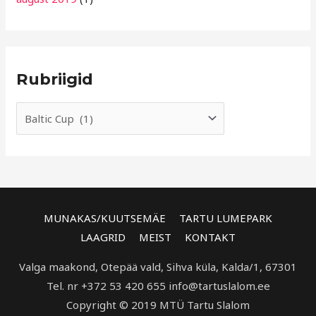
Rubriigid
MUNAKAS/KUUTSEMÄE
TARTU LUMEPARK
LAAGRID
MEIST
KONTAKT
Valga maakond, Otepää vald, Sihva küla, Kalda/1, 67301
Tel. nr +372 53 420 655 info@tartuslalom.ee
Copyright © 2019 MTÜ Tartu Slalom