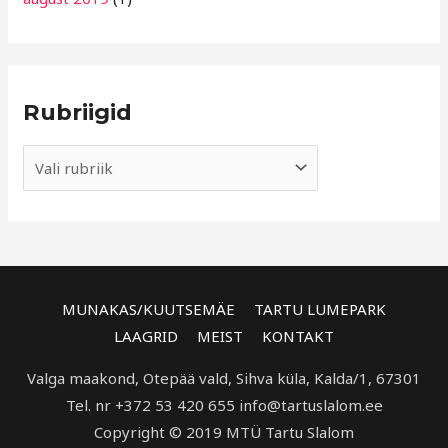
Rubriigid
MUNAKAS/KUUTSEMÄE
TARTU LUMEPARK
LAAGRID
MEIST
KONTAKT
Valga maakond, Otepää vald, Sihva küla, Kalda/1, 67301
Tel. nr +372 53 420 655 info@tartuslalom.ee
Copyright © 2019 MTÜ Tartu Slalom