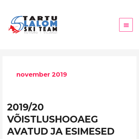
Skip
Main
to
Men
content
november 2019
2019/20
2019/20
VÕISTLUSHOOAEG
VÕISTLUSHOOAEG
AVATUD
JA
AVATUD JA ESIMESED
ESIMESED
AHJUSOOJAD