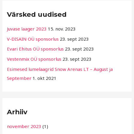
R
Värsked uudised
u
b
Juvase laager 2023
15. nov. 2023
r
V-DISAIN OÜ sponsorlus
23. sept 2023
i
Evari Ehitus OÜ sponsorlus
23. sept 2023
i
g
Vestenmix OÜ sponsorlus
23. sept 2023
i
Esimesed lumelaagrid Snow Arenas LT – August ja
d
September
1. okt 2021
Arhiiv
november 2023
(1)