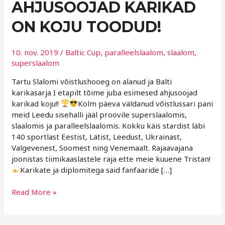
AHJUSOOJAD KARIKAD
KARIKAD
ON
ON KOJU TOODUD!
KOJU
TOODUD!
10. nov. 2019
/
Baltic Cup
,
paralleelslaalom
,
slaalom
,
superslaalom
Tartu Slalomi võistlushooeg on alanud ja Balti
karikasarja I etapilt tõime juba esimesed ahjusoojad
karikad koju!!
Kolm päeva väldanud võistlussari pani
meid Leedu sisehalli jääl proovile superslaalomis,
slaalomis ja paralleelslaalomis. Kokku käis stardist läbi
140 sportlast Eestist, Lätist, Leedust, Ukrainast,
Valgevenest, Soomest ning Venemaalt. Rajaavajana
joonistas tiimikaaslastele raja ette meie kuuene Tristan!
Karikate ja diplomitega said fanfaaride […]
Read More »