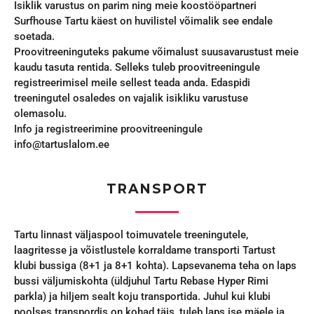
Isiklik varustus on parim ning meie koostööpartneri
Surfhouse Tartu käest on huvilistel võimalik see endale
soetada.
Proovitreeninguteks pakume võimalust suusavarustust meie
kaudu tasuta rentida. Selleks tuleb proovitreeningule
registreerimisel meile sellest teada anda. Edaspidi
treeningutel osaledes on vajalik isikliku varustuse
olemasolu.
Info ja registreerimine proovitreeningule
info@tartuslalom.ee
TRANSPORT
Tartu linnast väljaspool toimuvatele treeningutele,
laagritesse ja võistlustele korraldame transporti Tartust
klubi bussiga (8+1 ja 8+1 kohta). Lapsevanema teha on laps
bussi väljumiskohta (üldjuhul Tartu Rebase Hyper Rimi
parkla) ja hiljem sealt koju transportida. Juhul kui klubi
poolses transpordis on kohad täis, tuleb laps ise mäele ja