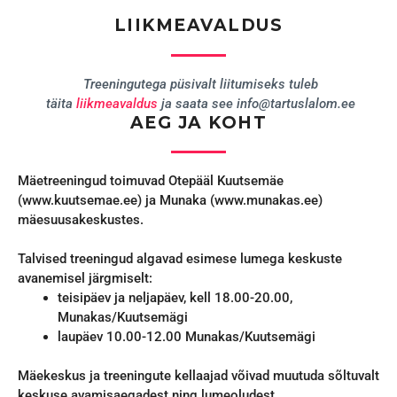
LIIKMEAVALDUS
Treeningutega püsivalt liitumiseks tuleb
täita
liikmeavaldus
ja saata see info@tartuslalom.ee
AEG JA KOHT
Mäetreeningud toimuvad Otepääl Kuutsemäe
(www.kuutsemae.ee) ja Munaka (www.munakas.ee)
mäesuusakeskustes.
Talvised treeningud algavad esimese lumega keskuste
avanemisel järgmiselt:
teisipäev ja neljapäev, kell 18.00-20.00,
Munakas/Kuutsemägi
laupäev 10.00-12.00 Munakas/Kuutsemägi
Mäekeskus ja treeningute kellaajad võivad muutuda sõltuvalt
keskuse avamisaegadest ning lumeoludest.