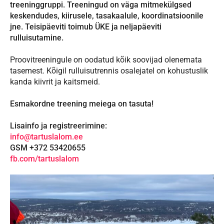
treeninggruppi. Treeningud on väga mitmekülgsed
keskendudes, kiirusele, tasakaalule, koordinatsioonile
jne. Teisipäeviti toimub ÜKE ja neljapäeviti
rulluisutamine.
Proovitreeningule on oodatud kõik soovijad olenemata
tasemest.
Kõigil rulluisutrennis osalejatel on kohustuslik
kanda kiivrit ja kaitsmeid.
Esmakordne treening meiega on tasuta!
Lisainfo ja registreerimine:
info@tartuslalom.ee
GSM +372 53420655
fb.com/tartuslalom