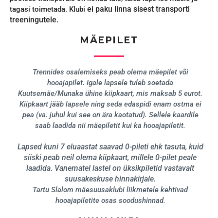
ei paku linna sisest transporti
tagasi toimetada. Klubi
treeningutele.
MÄEPILET
Trennides osalemiseks peab olema mäepilet või
hooajapilet. Igale lapsele tuleb soetada
Kuutsemäe/Munaka ühine kiipkaart, mis maksab 5 eurot.
Kiipkaart jääb lapsele ning seda edaspidi enam ostma ei
pea (va. juhul kui see on ära kaotatud). Sellele kaardile
saab laadida nii mäepiletit kui ka hooajapiletit.
Lapsed kuni 7 eluaastat saavad 0-pileti ehk tasuta, kuid
siiski peab neil olema kiipkaart, millele 0-pilet peale
laadida. Vanematel lastel on üksikpiletid vastavalt
suusakeskuse hinnakirjale.
Tartu Slalom mäesuusaklubi liikmetele kehtivad
hooajapiletite osas soodushinnad.