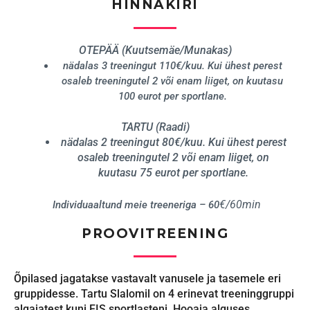
HINNAKIRI
OTEPÄÄ (Kuutsemäe/Munakas)
nädalas 3 treeningut 110€/kuu. Kui ühest perest
osaleb treeningutel 2 või enam liiget, on kuutasu
100 eurot per sportlane.
TARTU (Raadi)
nädalas 2 treeningut 80€/kuu. Kui ühest perest
osaleb treeningutel 2 või enam liiget, on
kuutasu 75 eurot per sportlane.
€/60min
Individuaaltund meie treeneriga – 60
PROOVITREENING
Õpilased jagatakse vastavalt vanusele ja tasemele eri
gruppidesse. Tartu Slalomil on 4 erinevat treeninggruppi
algajatest kuni FIS sportlasteni. Hooaja alguses