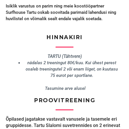
Isiklik varustus on parim ning meie koostööpartner
Surfhouse Tartu oskab soovitada parimaid lahendusi ning
huvilistel on võimalik sealt endale vajalik soetada.
HINNAKIRI
TARTU (Tähtvere)
nädalas 2 treeningut 80€/kuu. Kui ühest perest
osaleb treeningutel 2 või enam liiget, on kuutasu
75 eurot per sportlane.
Tasumine arve alusel
PROOVITREENING
Õpilased jagatakse vastavalt vanusele ja tasemele eri
gruppidesse. Tartu Slalomi suvetrennides on 2 erinevat