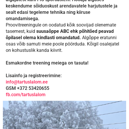
keskendume sõiduoskust arendavatele harjutustele ja
sealt edasi tegeleme tehnika ning kiiruse
omandamisega.
Proovitreeningule on oodatud kõik soovijad olenemate
tasemest, kui
d
suusaõppe ABC ehk põhitõed peavad
õpilasel olema kindlasti omandatud.
Algõppe eratunni
osas võib samuti meie poole pöörduda. Kõigil osalejatel
on kohustuslik kanda kiivrit.
Esmakordne treening meiega on tasuta!
Lisainfo ja registreerimine:
info@tartuslalom.ee
GSM +372 53420655
fb.com/tartuslalom