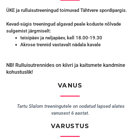
ÜKE ja rulluisutreeningud toimuvad Tähtvere spordipargis.
Kevad-sügis treeningud algavad peale koduste nõlvade
sulgemist järgmiselt:
teisipäev ja neljapäev, kell 18.00-19.30
Akrose trennid vastavalt nädala kavale
NB! Rulluisutrennides on kiivri ja kaitsmete kandmine
kohustuslik!
VANUS
Tartu Slalom treeningutele on oodatud lapsed alates
vanusest 6 aastat.
VARUSTUS