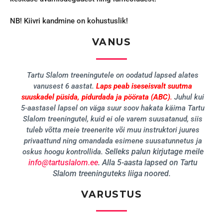
NB! Kiivri kandmine on kohustuslik!
VANUS
Tartu Slalom treeningutele on oodatud lapsed alates
vanusest 6 aastat.
Laps peab iseseisvalt suutma
suuskadel püsida, pidurdada ja pöörata (ABC)
.
Juhul kui
5-aastasel lapsel on väga suur soov hakata käima Tartu
Slalom treeningutel, kuid ei ole varem suusatanud, siis
tuleb võtta meie treenerite või muu instruktori juures
privaattund ning omandada esimene suusatunnetus ja
Selleks palun kirjutage meile
oskus hoogu kontrollida.
info@tartuslalom.ee
.
Alla 5-aasta lapsed on Tartu
Slalom treeninguteks liiga noored.
VARUSTUS