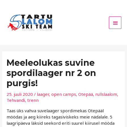
Skip
Main
to
Men
content
Meeleolukas suvine
spordilaager nr 2 on
purgis!
25. juuli 2020
/
laager
,
open camps
,
Otepää
,
rullslaalom
,
Tehvandi
,
trenn
Taas üks vahva suvelaager spordimekas Otepääl
möödas ja aeg kiireks tagasiviskeks meie nädalale. 5
laagripäeva läksid seekord eriti suurel kiirusel mööda