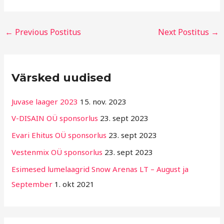
←
Previous Postitus
Next Postitus
→
R
Värsked uudised
u
b
Juvase laager 2023
15. nov. 2023
r
V-DISAIN OÜ sponsorlus
23. sept 2023
i
Evari Ehitus OÜ sponsorlus
23. sept 2023
i
g
Vestenmix OÜ sponsorlus
23. sept 2023
i
Esimesed lumelaagrid Snow Arenas LT – August ja
d
September
1. okt 2021