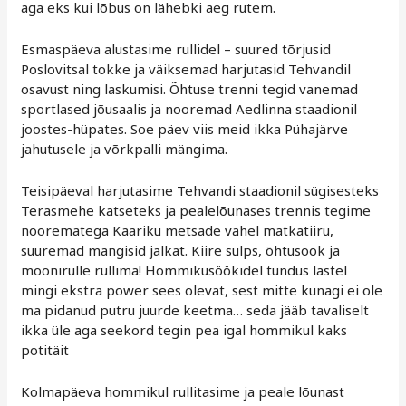
aga eks kui lõbus on lähebki aeg rutem.
Esmaspäeva alustasime rullidel – suured tõrjusid
Poslovitsal tokke ja väiksemad harjutasid Tehvandil
osavust ning laskumisi. Õhtuse trenni tegid vanemad
sportlased jõusaalis ja nooremad Aedlinna staadionil
joostes-hüpates. Soe päev viis meid ikka Pühajärve
jahutusele ja võrkpalli mängima.
Teisipäeval harjutasime Tehvandi staadionil sügisesteks
Terasmehe katseteks ja pealelõunases trennis tegime
noorematega Kääriku metsade vahel matkatiiru,
suuremad mängisid jalkat. Kiire sulps, õhtusöök ja
moonirulle rullima! Hommikusöökidel tundus lastel
mingi ekstra power sees olevat, sest mitte kunagi ei ole
ma pidanud putru juurde keetma… seda jääb tavaliselt
ikka üle aga seekord tegin pea igal hommikul kaks
potitäit
Kolmapäeva hommikul rullitasime ja peale lõunast