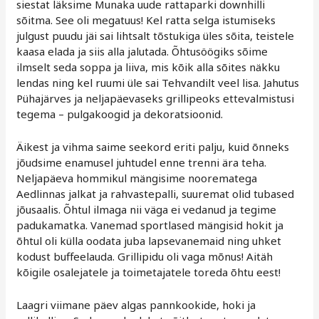
siestat läksime Munaka uude rattaparki downhilli
sõitma. See oli megatuus! Kel ratta selga istumiseks
julgust puudu jäi sai lihtsalt tõstukiga üles sõita, teistele
kaasa elada ja siis alla jalutada. Õhtusöögiks sõime
ilmselt seda soppa ja liiva, mis kõik alla sõites näkku
lendas ning kel ruumi üle sai Tehvandilt veel lisa. Jahutus
Pühajärves ja neljapäevaseks grillipeoks ettevalmistusi
tegema – pulgakoogid ja dekoratsioonid.
Äikest ja vihma saime seekord eriti palju, kuid õnneks
jõudsime enamusel juhtudel enne trenni ära teha.
Neljapäeva hommikul mängisime noorematega
Aedlinnas jalkat ja rahvastepalli, suuremat olid tubased
jõusaalis. Õhtul ilmaga nii väga ei vedanud ja tegime
padukamatka. Vanemad sportlased mängisid hokit ja
õhtul oli külla oodata juba lapsevanemaid ning uhket
kodust buffeelauda. Grillipidu oli vaga mõnus! Aitäh
kõigile osalejatele ja toimetajatele toreda õhtu eest!
Laagri viimane päev algas pannkookide, hoki ja