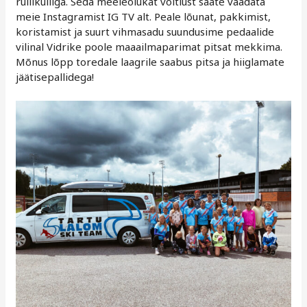
rullikulliga. Seda meeleolukat võitlust saate vaadata
meie Instagramist IG TV alt. Peale lõunat, pakkimist,
koristamist ja suurt vihmasadu suundusime pedaalide
vilinal Vidrike poole maaailmaparimat pitsat mekkima.
Mõnus lõpp toredale laagrile saabus pitsa ja hiiglamate
jäätisepallidega!