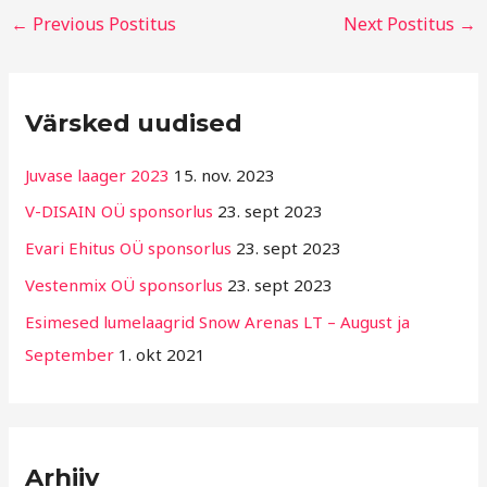
←
Previous Postitus
Next Postitus
→
R
Värsked uudised
u
b
Juvase laager 2023
15. nov. 2023
r
V-DISAIN OÜ sponsorlus
23. sept 2023
i
Evari Ehitus OÜ sponsorlus
23. sept 2023
i
g
Vestenmix OÜ sponsorlus
23. sept 2023
i
Esimesed lumelaagrid Snow Arenas LT – August ja
d
September
1. okt 2021
Arhiiv