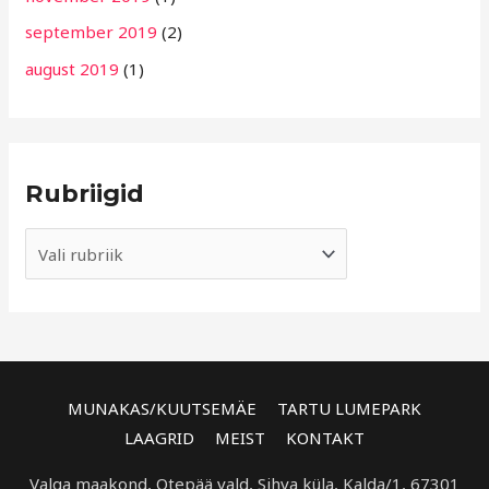
september 2019
(2)
august 2019
(1)
Rubriigid
MUNAKAS/KUUTSEMÄE
TARTU LUMEPARK
LAAGRID
MEIST
KONTAKT
Valga maakond, Otepää vald, Sihva küla, Kalda/1, 67301