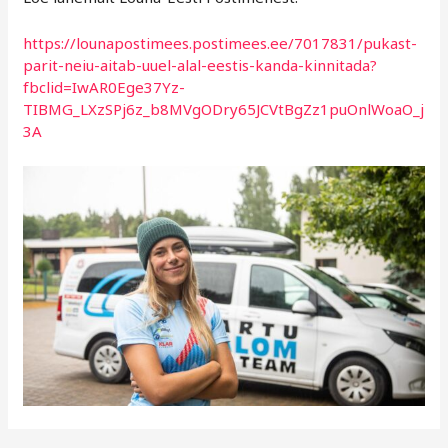
https://lounapostimees.postimees.ee/7017831/pukast-
parit-neiu-aitab-uuel-alal-eestis-kanda-kinnitada?
fbclid=IwAR0Ege37Yz-
TIBMG_LXzSPj6z_b8MVgODry65JCVtBgZz1puOnlWoaO_j
3A