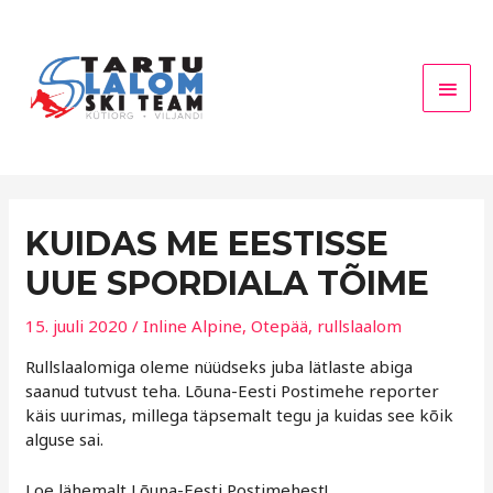
Skip
Main
to
Men
content
KUIDAS ME EESTISSE
UUE SPORDIALA TÕIME
15. juuli 2020
/
Inline Alpine
,
Otepää
,
rullslaalom
Rullslaalomiga oleme nüüdseks juba lätlaste abiga
saanud tutvust teha. Lõuna-Eesti Postimehe reporter
käis uurimas, millega täpsemalt tegu ja kuidas see kõik
alguse sai.
Loe lähemalt Lõuna-Eesti Postimehest!