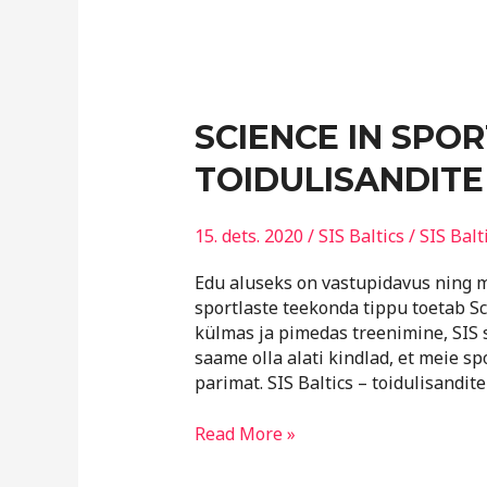
SCIENCE
SCIENCE IN SPOR
IN
TOIDULISANDITE
SPORTS
BALTICS
–
15. dets. 2020
/
SIS Baltics
/
SIS Balt
TOIDULISANDITE
TURULIIDER
Edu aluseks on vastupidavus ning m
sportlaste teekonda tippu toetab Sc
külmas ja pimedas treenimine, SIS 
saame olla alati kindlad, et meie s
parimat. SIS Baltics – toidulisandite
Read More »