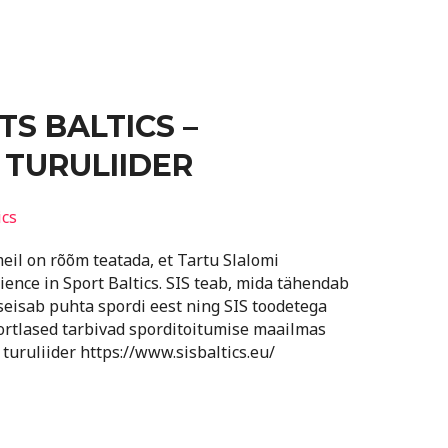
TS BALTICS –
 TURULIIDER
ics
eil on rõõm teatada, et Tartu Slalomi
ience in Sport Baltics. SIS teab, mida tähendab
seisab puhta spordi eest ning SIS toodetega
portlased tarbivad sporditoitumise maailmas
 turuliider https://www.sisbaltics.eu/