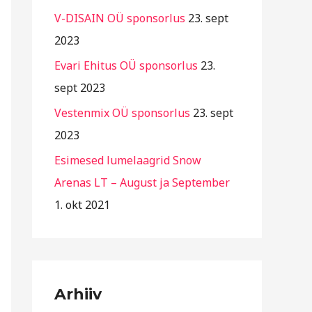
r
V-DISAIN OÜ sponsorlus
23. sept
i
2023
i
Evari Ehitus OÜ sponsorlus
23.
g
sept 2023
i
Vestenmix OÜ sponsorlus
23. sept
d
2023
Esimesed lumelaagrid Snow
Arenas LT – August ja September
1. okt 2021
Arhiiv