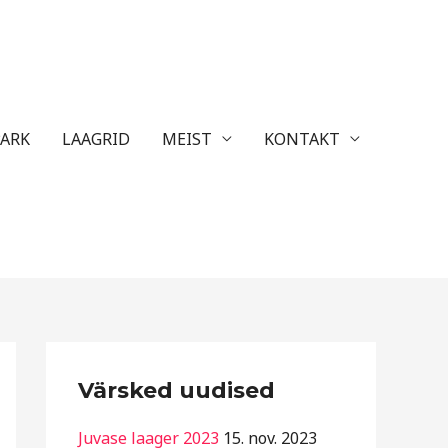
ARK
LAAGRID
MEIST
KONTAKT
R
Värsked uudised
u
b
Juvase laager 2023
15. nov. 2023