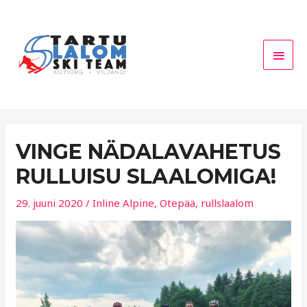
Skip
Main
to
Men
content
VINGE NÄDALAVAHETUS
RULLUISU SLAALOMIGA!
29. juuni 2020
/
Inline Alpine
,
Otepää
,
rullslaalom