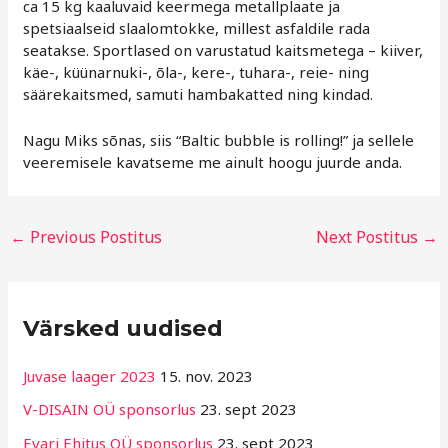
ca 15 kg kaaluvaid keermega metallplaate ja
spetsiaalseid slaalomtokke, millest asfaldile rada
seatakse. Sportlased on varustatud kaitsmetega – kiiver,
käe-, küünarnuki-, õla-, kere-, tuhara-, reie- ning
säärekaitsmed, samuti hambakatted ning kindad.
Nagu Miks sõnas, siis “Baltic bubble is rolling!” ja sellele
veeremisele kavatseme me ainult hoogu juurde anda.
←
Previous Postitus
Next Postitus
→
R
Värsked uudised
u
b
Juvase laager 2023
15. nov. 2023
r
V-DISAIN OÜ sponsorlus
23. sept 2023
i
Evari Ehitus OÜ sponsorlus
23. sept 2023
i