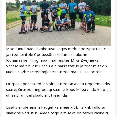
Möödunud nädalavahetusel jagas meie noorsportlastele
ja treeneritele õpetussõnu rulluisu slaalomis
lõunanaaber ning maailmameister Miks Zvejnieks.
Varasemalt ei ole Eestis ala harrastatud ja tegemist on
uudse suvise treeninglahendusega mäesuusaspordis.
Otepää sporditeed ja võimalused on alaga tegelemiseks
suurepärased ning peagi saame koos Miksi enda klubiga
ühiselt rullidel slaalomit treenida!
Lisaks ei ole enam kaugel ka meie klubi isiklik rulluisu
slaalomi varustus! Alaga tegelemiseks on tarvis raskeid,