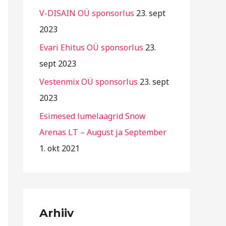
r
V-DISAIN OÜ sponsorlus
23. sept
i
2023
i
Evari Ehitus OÜ sponsorlus
23.
g
sept 2023
i
Vestenmix OÜ sponsorlus
23. sept
d
2023
Esimesed lumelaagrid Snow
Arenas LT – August ja September
1. okt 2021
Arhiiv