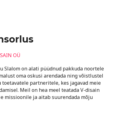
nsorlus
ISAIN OÜ
rtu Slalom on alati püüdnud pakkuda noortele
malust oma oskusi arendada ning võistlustel
 toetavatele partneritele, kes jagavad meie
ndamisel. Meil on hea meel teatada V-disain
e missioonile ja aitab suurendada mõju