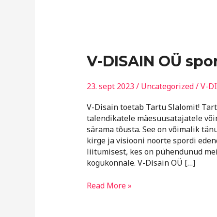
V-
V-DISAIN OÜ spo
DISAIN
OÜ
23. sept 2023
/
Uncategorized
/
V-D
sponsorlus
V-Disain toetab Tartu Slalomit! Ta
talendikatele mäesuusatajatele või
särama tõusta. See on võimalik tänu
kirge ja visiooni noorte spordi ede
liitumisest, kes on pühendunud mei
kogukonnale. V-Disain OÜ […]
Read More »