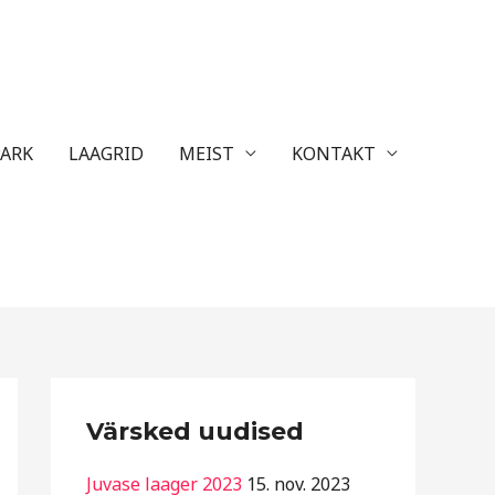
ARK
LAAGRID
MEIST
KONTAKT
R
Värsked uudised
u
b
Juvase laager 2023
15. nov. 2023