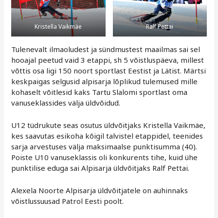
Kristella Vaikmäe
Ralf Pettai
Tulenevalt ilmaoludest ja sündmustest maailmas sai sel
hooajal peetud vaid 3 etappi, sh 5 võistluspäeva, millest
võttis osa ligi 150 noort sportlast Eestist ja Lätist. Märtsi
keskpaigas selgusid alpisarja lõplikud tulemused mille
kohaselt võitlesid kaks Tartu Slalomi sportlast oma
vanuseklassides välja üldvõidud.
U12 tüdrukute seas osutus üldvõitjaks Kristella Vaikmäe,
kes saavutas esikoha kõigil talvistel etappidel, teenides
sarja arvestuses välja maksimaalse punktisumma (40).
Poiste U10 vanuseklassis oli konkurents tihe, kuid ühe
punktilise eduga sai Alpisarja üldvõitjaks Ralf Pettai.
Alexela Noorte Alpisarja üldvõitjatele on auhinnaks
võistlussuusad Patrol Eesti poolt.