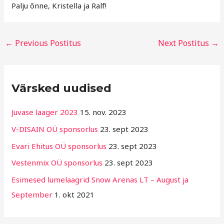
Palju õnne, Kristella ja Ralf!
←
Previous Postitus
Next Postitus
→
R
Värsked uudised
u
b
Juvase laager 2023
15. nov. 2023
r
V-DISAIN OÜ sponsorlus
23. sept 2023
i
Evari Ehitus OÜ sponsorlus
23. sept 2023
i
g
Vestenmix OÜ sponsorlus
23. sept 2023
i
Esimesed lumelaagrid Snow Arenas LT – August ja
d
September
1. okt 2021