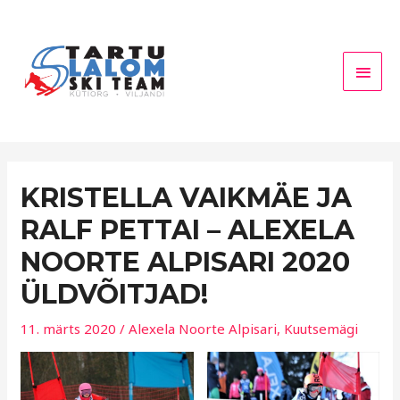
Skip
Main
to
Men
content
KRISTELLA VAIKMÄE JA
RALF PETTAI – ALEXELA
NOORTE ALPISARI 2020
ÜLDVÕITJAD!
11. märts 2020
/
Alexela Noorte Alpisari
,
Kuutsemägi