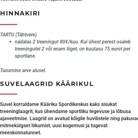
HINNAKIRI
TARTU (Tähtvere)
nädalas 2 treeningut 80€/kuu. Kui ühest perest osaleb
treeningutel 2 või enam liiget, on kuutasu 75 eurot per
sportlane.
Tasumine arve alusel.
SUVELAAGRID KÄÄRIKUL
Suvel korraldame
Kääriku Spordikeskus
kaks sisukat
treeninglaagrit, kus ühendame sportliku tegevuse ja lõbusa
ajaveetmise. Laagrid on avatud kõigile huvilistele ning pakuva
mitmekülgset liikumist, uusi kogemusi ja tugevat
meeskonnatunnet.