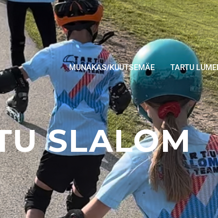
MUNAKAS/KUUTSEMÄE
TARTU LUME
TU SLALOM