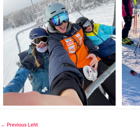
←
Previous Leht