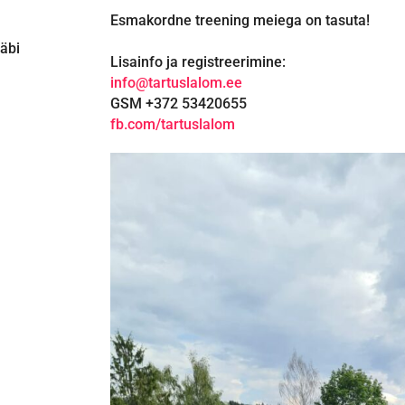
Esmakordne treening meiega on tasuta!
läbi
Lisainfo ja registreerimine:
info@tartuslalom.ee
GSM +372 53420655
fb.com/tartuslalom