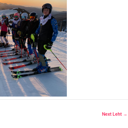
Next Leht
→