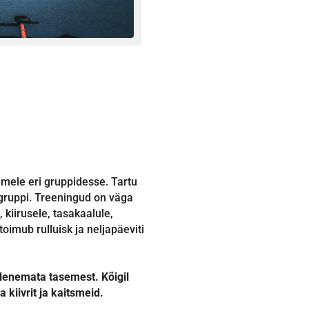
emele eri gruppidesse. Tartu
ggruppi. Treeningud on väga
kiirusele, tasakaalule,
toimub rulluisk ja neljapäeviti
 olenemata tasemest.
Kõigil
 kiivrit ja kaitsmeid.