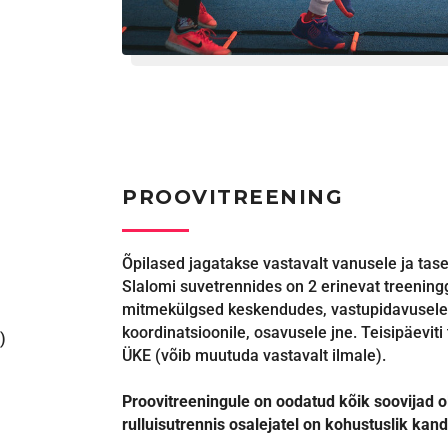
PROOVITREENING
Õpilased jagatakse vastavalt vanusele ja tas
Slalomi suvetrennides on 2 erinevat treenin
mitmekülgsed keskendudes, vastupidavusele, 
koordinatsioonile, osavusele jne. Teisipäeviti 
)
ÜKE (võib muutuda vastavalt ilmale).
Proovitreeningule on oodatud kõik soovijad
rulluisutrennis osalejatel on kohustuslik kanda