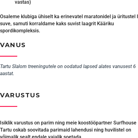
vastas)
Osaleme klubiga ühiselt ka erinevatel maratonidel ja üritustel 
suve, samuti korraldame kaks suvist laagrit Kääriku
spordikompleksis.
VANUS
Tartu Slalom treeningutele on oodatud lapsed alates vanusest 6
aastat.
VARUSTUS
Isiklik varustus on parim ning meie koostööpartner Surfhouse
Tartu oskab soovitada parimaid lahendusi ning huvilistel on
võimalik sealt endale vajalik soetada.